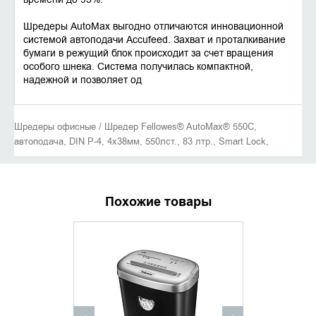
Шредеры AutoMax выгодно отличаются инновационной
системой автоподачи Accufeed. Захват и проталкивание
бумаги в режущий блок происходит за счет вращения
особого шнека. Система получилась компактной,
надежной и позволяет од
Шредеры офисные / Шредер Fellowes® AutoMax® 550C,
автоподача, DIN P-4, 4х38мм, 550лст., 83 лтр., Smart Lock,
Похожие товары
УТОЧНИТЬ НАЛИЧИЕ
УТОЧНИ