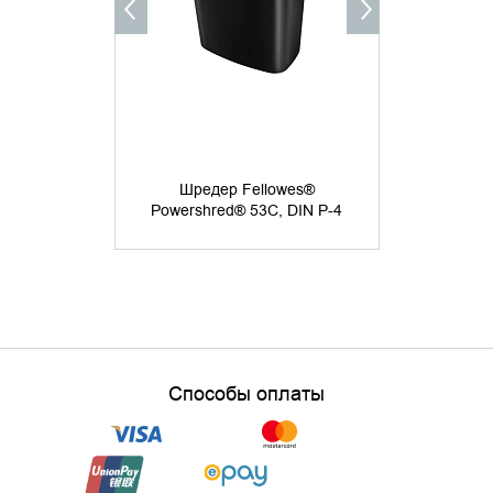
Шреде
PowerShred
Шредер Fellowes®
4х35мм, 8лст
Powershred® 53C, DIN P-4
скобы,скр
Способы оплаты