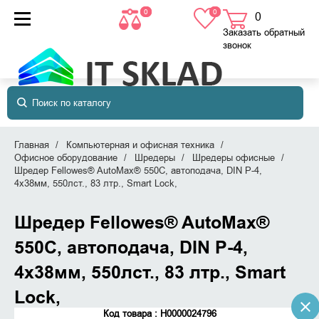
0
0
0
товаров
в корзине
Заказать обратный
звонок
Главная
Компьютерная и офисная техника
Офисное оборудование
Шредеры
Шредеры офисные
Шредер Fellowes® AutoMax® 550C, автоподача, DIN P-4,
4х38мм, 550лст., 83 лтр., Smart Lock,
Шредер Fellowes® AutoMax®
550C, автоподача, DIN P-4,
4х38мм, 550лст., 83 лтр., Smart
Lock,
Код товара : Н0000024796