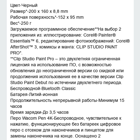
Цвет-Черный
Размер*-200 x 160 x 8,8 mm
Рабочая поверхность*-152 x 95 mm
Вес*-250 г
Загружаемое программное обеспечение**На выбор 2
приложения из: иллюстрирование: Corel® Painter®
Essentials™ 6, редактирование фотоизображений: Corel®
AfterShot™ 3, комиксы и манга: CLIP STUDIO PAINT
PRO*.
**Clip Studio Paint Pro – это двухлетняя ограниченная
лицензия на использование ПО, с возможностью
обновления до неограниченной версии со скидкой или
продолжения использования ее в качестве версии Clip
Studio Paint Debut по истечении двухлетнего периода.
Беспроводной-Bluetooth Classic
Батарея-Литий-ионная
Продолжительность непрерывной работы-Минимум 15
часов
Время зарядки-До 3,5 часов
Перо Wacom Pen 4K-Беспроводное, чувствительное к
нажатию, функционирующее без батареек цифровое
перо с отсеком для наконечников и пинцетом для
замены наконечника на конце. Оснащено 2