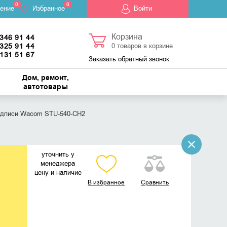
0
0
ение
Избранное
Войти
Корзина
 346 91 44
 325 91 44
0
товаров в корзине
 131 51 67
Заказать обратный звонок
Дом, ремонт,
автотовары
одписи Wacom STU-540-CH2
уточнить у
менеджера
цену и наличие
В избранное
Сравнить