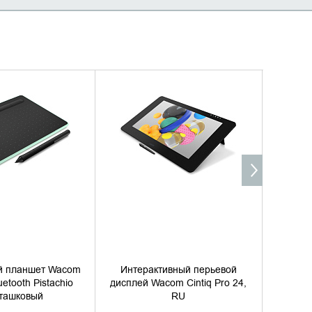
ИТЬ НАЛИЧИЕ
УТОЧНИТЬ НАЛИЧИЕ
й планшет Wacom
Интерактивный перьевой
uetooth Pistachio
дисплей Wacom Cintiq Pro 24,
Инте
ташковый
RU
дисп