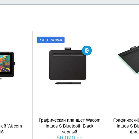
ХИТ ПРОДАЖ
НАЛИЧИЕ
ДОБАВИТЬ В КОРЗИНУ
УТОЧН
КУПИТЬ В 1 КЛИК
Графический планшет Wacom
Графически
лей Wacom
Intuos S Bluetooth Black
Intuos S Bl
16
черный
фис
56 090 тг.