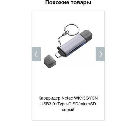
Похожие товары
ХИТ ПРОДАЖ
УТОЧНИТЬ НАЛИЧИЕ
ДОБАВИ
КУПИТ
Кардридер Netac WK13GYCN
USB3.0+Type-C SD/microSD
Картридер 
серый
USB 
3 