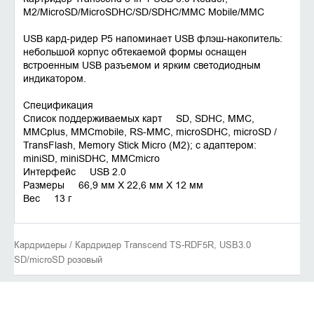
M2/MicroSD/MicroSDHC/SD/SDHC/MMC Mobile/MMC
USB кард-ридер P5 напоминает USB флэш-накопитель:
небольшой корпус обтекаемой формы оснащен
встроенным USB разъемом и ярким светодиодным
индикатором.
Спецификация
Список поддерживаемых карт SD, SDHC, MMC,
MMCplus, MMCmobile, RS-MMC, microSDHC, microSD /
TransFlash, Memory Stick Micro (M2); с адаптером:
miniSD, miniSDHC, MMCmicro
Интерфейс USB 2.0
Размеры 66,9 мм X 22,6 мм X 12 мм
Вес 13 г
Кардридеры / Кардридер Transcend TS-RDF5R, USB3.0
SD/microSD розовый