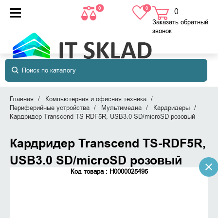
0
0
0
товаров
в корзине
Заказать обратный
звонок
Главная
Компьютерная и офисная техника
Периферийные устройства
Мультимедиа
Кардридеры
Кардридер Transcend TS-RDF5R, USB3.0 SD/microSD розовый
Кардридер Transcend TS-RDF5R,
USB3.0 SD/microSD розовый
Код товара : Н0000025495