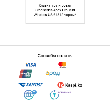
Клавиатура игровая
Клавиа
Steelseries Apex Pro Mini
Steelseri
Wireless US 64842 черный
Switch) R
Способы оплаты