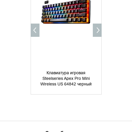
УТОЧНИТЬ НАЛИЧИЕ
УТОЧНИ
Клавиатура игровая
Клавиа
Steelseries Apex Pro Mini
Steelseri
Wireless US 64842 черный
Switch) R