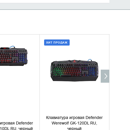
ХИТ ПРОДАЖ
ТЬ В КОРЗИНУ
ДОБАВИТЬ В КОРЗИНУ
ТЬ В 1 КЛИК
КУПИТЬ В 1 КЛИК
Клавиатура игровая Defender
Клавиа
игровая Defender
Werewolf GK-120DL RU,
Stainl
010DL RU, черный
черный