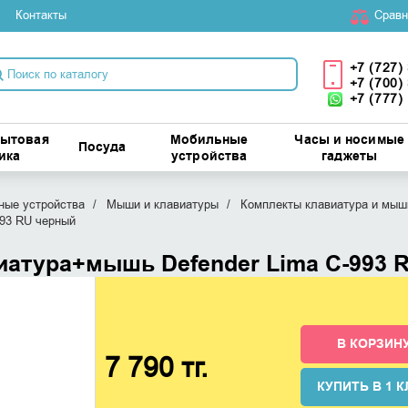
Контакты
Cравн
+7 (727)
+7 (700)
+7 (777)
бытовая
Мобильные
Часы и носимые
Посуда
ика
устройства
гаджеты
ые устройства
Мыши и клавиатуры
Комплекты клавиатура и мыш
993 RU черный
иатура+мышь Defender Lima C-993 
В КОРЗИН
7 790 тг.
КУПИТЬ В 1 К