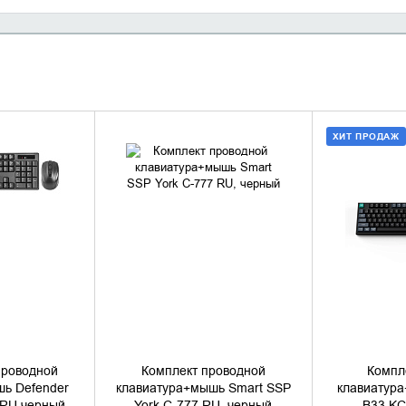
ХИТ ПРОДАЖ
НАЛИЧИЕ
УТОЧНИТЬ НАЛИЧИЕ
ДОБАВИ
КУПИ
проводной
Комплект проводной
Компл
ь Defender
клавиатура+мышь Smart SSP
клавиатур
 RU,черный
York C-777 RU, черный
B33 KC