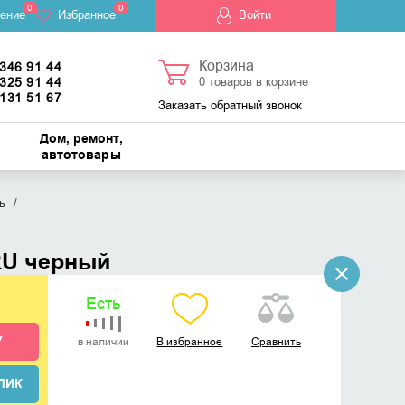
0
0
ение
Избранное
Войти
Корзина
 346 91 44
 325 91 44
0
товаров в корзине
 131 51 67
Заказать обратный звонок
Дом, ремонт,
автотовары
ь
RU черный
Есть
У
в наличии
В избранное
Сравнить
ЛИК