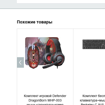
Похожие товары
УТОЧНИТЬ НАЛИЧИЕ
УТОЧНИТЬ 
Комплект игровой Defender
Комплект бес
DragonBorn MHP-003
клавиатура+мыш
мышь+гарнитура+ковер
Berkeley C-915