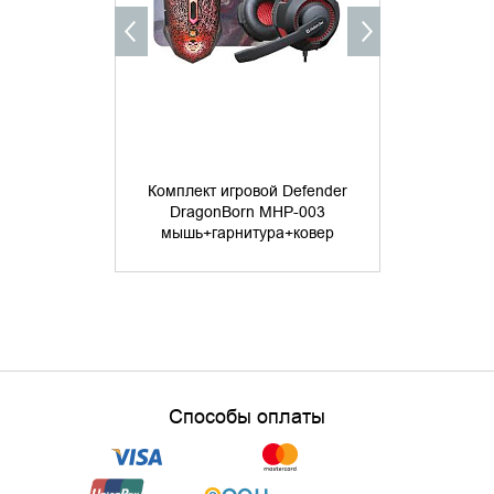
Комплект игровой Defender
Комплект
DragonBorn MHP-003
клавиатур
мышь+гарнитура+ковер
Berkeley 
Способы оплаты