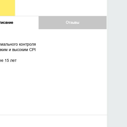
писание
Отзывы
имального контроля
зким и высоким CPI
е 15 лет