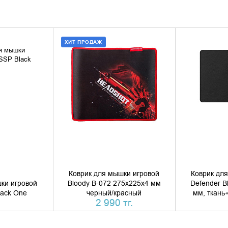
ХИТ ПРОДАЖ
 КОРЗИНУ
ДОБАВИТЬ В КОРЗИНУ
УТОЧН
1 КЛИК
КУПИТЬ В 1 КЛИК
Коврик для мышки игровой
Коврик дл
ки игровой
Bloody B-072 275x225x4 мм
Defender B
lack One
черный/красный
мм, ткань
2 990 тг.