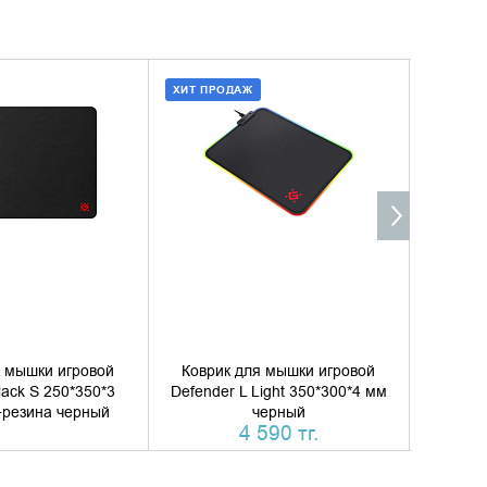
ХИТ ПРОДАЖ
ИТЬ НАЛИЧИЕ
ДОБАВИТЬ В КОРЗИНУ
КУПИТЬ В 1 КЛИК
я мышки игровой
Коврик для мышки игровой
Коври
lack S 250*350*3
Defender L Light 350*300*4 мм
Defend
+резина черный
черный
780*38
4 590 тг.