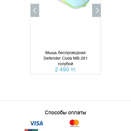
КУПИТЬ В 1 КЛИК
Мышь беспроводная
Мышь б
Defender Coda MB-261
Defende
голубой
бесшумн
2 490 тг.
Способы оплаты