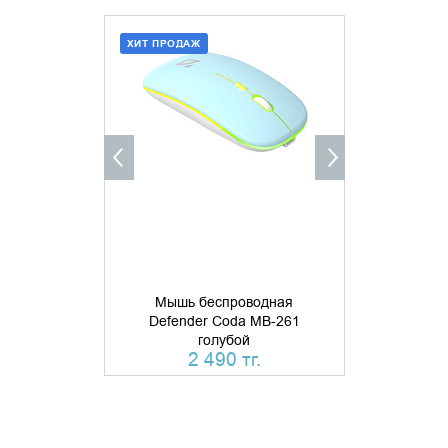
ХИТ ПРОДАЖ
ДОБАВИТЬ В КОРЗИНУ
УТОЧНИ
КУПИТЬ В 1 КЛИК
Мышь беспроводная
Мышь б
Defender Coda MB-261
Defende
голубой
бесшумн
2 490 тг.