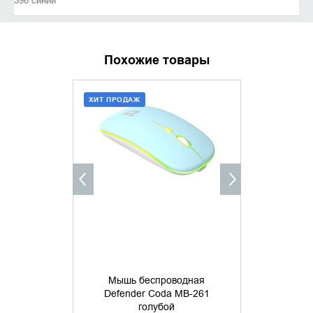
396 синий
Похожие товары
ХИТ ПРОДАЖ
ДОБАВИТЬ В КОРЗИНУ
УТОЧНИ
КУПИТЬ В 1 КЛИК
Мышь беспроводная
Мышь б
Defender Coda MB-261
Defende
голубой
бесшумн