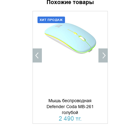
Похожие товары
ХИТ ПРОДАЖ
ДОБАВИТЬ В КОРЗИНУ
УТОЧНИ
КУПИТЬ В 1 КЛИК
Мышь беспроводная
Мышь б
Defender Coda MB-261
Defende
голубой
бесшумн
2 490 тг.