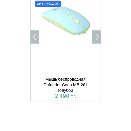
ХИТ ПРОДАЖ
ДОБАВИТЬ В КОРЗИНУ
УТОЧНИ
КУПИТЬ В 1 КЛИК
Мышь беспроводная
Мышь б
Defender Coda MB-261
Defende
голубой
бесшумн
2 490 тг.