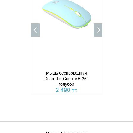
ДОБАВИТЬ В КОРЗИНУ
УТОЧНИ
КУПИТЬ В 1 КЛИК
Мышь беспроводная
Мышь б
Defender Coda MB-261
Defende
голубой
бесшумн
2 490 тг.