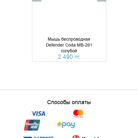
Мышь беспроводная
Мышь б
Defender Coda MB-261
Defende
голубой
бесшумн
2 490 тг.
Способы оплаты