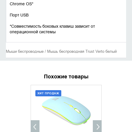
Chrome OS*
Порт USB
*Совместимость боковых клавиш зависит от
операционной системы
Мыши беспроводные / Мышь беспроводная Trust Verto белый
Похожие товары
ХИТ ПРОДАЖ
ДОБАВИТЬ В КОРЗИНУ
УТОЧНИ
КУПИТЬ В 1 КЛИК