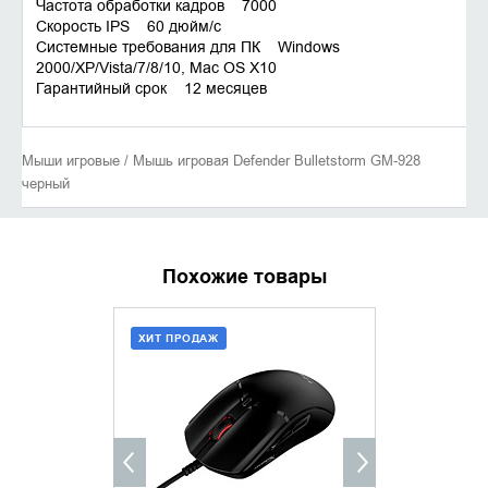
Частота обработки кадров 7000
Скорость IPS 60 дюйм/с
Системные требования для ПК Windows
2000/XP/Vista/7/8/10, Mac OS X10
Гарантийный срок 12 месяцев
Мыши игровые / Мышь игровая Defender Bulletstorm GM-928
черный
Похожие товары
ХИТ ПРОДАЖ
ДОБАВИТЬ В КОРЗИНУ
УТОЧНИ
КУПИТЬ В 1 КЛИК