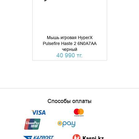
Мышь игровая HyperX
Мышь игров
Pulsefire Haste 2 6N0A7AA
SteelSerie
черный
ч
40 990 тг.
Способы оплаты