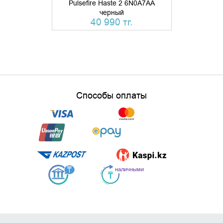
Pulsefire Haste 2 6N0A7AA
SteelSerie
черный
ч
40 990 тг.
Способы оплаты