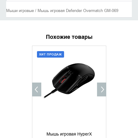
Мыши игровые / Мышь игровая Defender Overmatch GM-069
Похожие товары
ХИТ ПРОДАЖ
ДОБАВИТЬ В КОРЗИНУ
УТОЧНИ
КУПИТЬ В 1 КЛИК
Мышь игровая HyperX
Мышь игров