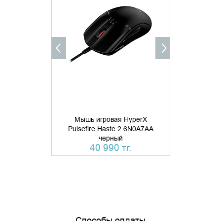
ДОБАВИТЬ В КОРЗИНУ
УТОЧНИ
КУПИТЬ В 1 КЛИК
Мышь игровая HyperX
Мышь игров
Pulsefire Haste 2 6N0A7AA
SteelSerie
черный
ч
40 990 тг.
Способы оплаты