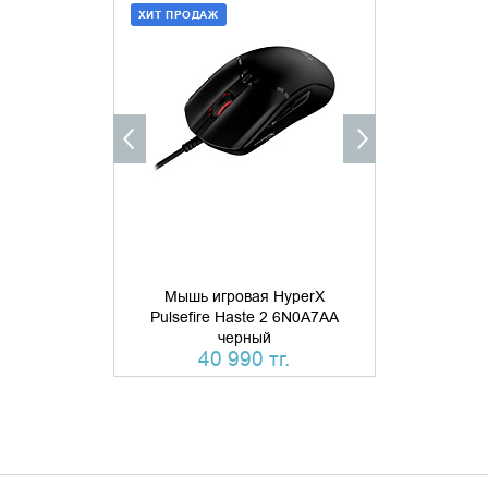
ХИТ ПРОДАЖ
ДОБАВИТЬ В КОРЗИНУ
УТОЧНИ
КУПИТЬ В 1 КЛИК
Мышь игровая HyperX
Мышь игров
Pulsefire Haste 2 6N0A7AA
SteelSerie
черный
ч
40 990 тг.