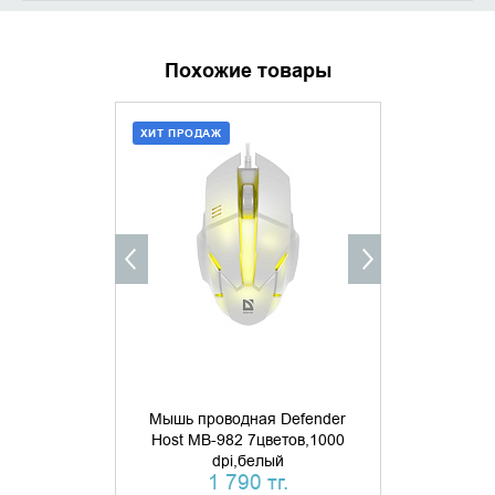
Похожие товары
ХИТ ПРОДАЖ
ДОБАВИТЬ В КОРЗИНУ
УТОЧНИ
КУПИТЬ В 1 КЛИК
Мышь проводная Defender
Host MB-982 7цветов,1000
Мышь пров
dpi,белый
Optimum MB
1 790 тг.