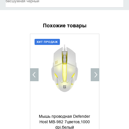
бесшумная черный
Похожие товары
ХИТ ПРОДАЖ
ДОБАВИТЬ В КОРЗИНУ
УТОЧНИ
КУПИТЬ В 1 КЛИК
Мышь проводная Defender
Host MB-982 7цветов,1000
Мышь пров
dpi,белый
Optimum MB