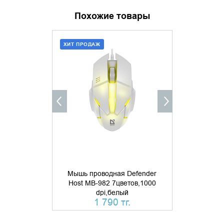
Похожие товары
ХИТ ПРОДАЖ
ДОБАВИТЬ В КОРЗИНУ
УТОЧНИ
КУПИТЬ В 1 КЛИК
Мышь проводная Defender
Host MB-982 7цветов,1000
Мышь пров
dpi,белый
Optimum MB
1 790 тг.