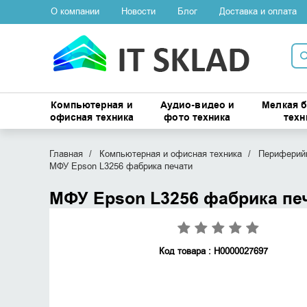
О компании
Новости
Блог
Доставка и оплата
Компьютерная и
Аудио-видео и
Мелкая 
офисная техника
фото техника
техн
Главная
Компьютерная и офисная техника
Периферийн
МФУ Epson L3256 фабрика печати
МФУ Epson L3256 фабрика пе
Код товара : Н0000027697