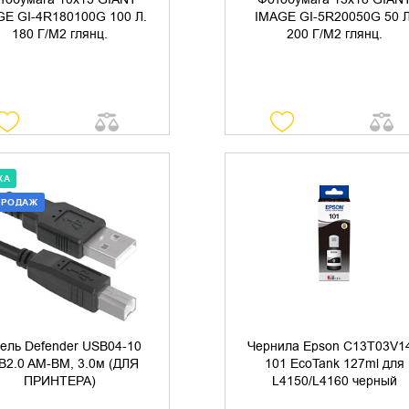
GE GI-4R180100G 100 Л.
IMAGE GI-5R20050G 50 Л
180 Г/М2 глянц.
200 Г/М2 глянц.
КА
ПРОДАЖ
ДОБАВИТЬ В КОРЗИНУ
ДОБАВИТЬ В КОРЗИНУ
КУПИТЬ В 1 КЛИК
КУПИТЬ В 1 КЛИК
ель Defender USB04-10
Чернила Epson C13T03V1
B2.0 AM-BM, 3.0м (ДЛЯ
101 EcoTank 127ml для
ПРИНТЕРА)
L4150/L4160 черный