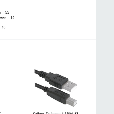
ин 33
р/мин 15
н 10
/мин 5
УТОЧНИТЬ НАЛИЧИЕ
T
Кабель Defender USB04-17