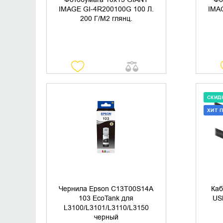
IMAGE GI-4R200100G 100 Л.
IMA
200 Г/М2 глянц.
СКИД
ХИТ 
УТОЧНИТЬ НАЛИЧИЕ
Чернила Epson C13T00S14A
Каб
103 EcoTank для
US
L3100/L3101/L3110/L3150
черный