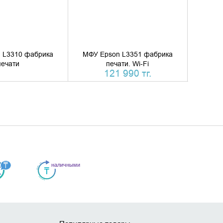
 L3310 фабрика
МФУ Epson L3351 фабрика
МФУ E
печати
печати. Wi-Fi
121 990 тг.