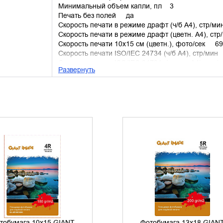
Минимальный объем капли, пл 3
Печать без полей да
Скорость печати в режиме драфт (ч/б А4), стр/м
Скорость печати в режиме драфт (цветн. А4), ст
Скорость печати 10x15 см (цветн.), фото/сек 69
Скорость печати ISO/IEC 24734 (ч/б А4), стр/ми
Скорость печати ISO/IEC 24734 (цветн. А4), стр
Развернуть
Максимальное разрешение копира 1200х2
УТОЧНИТЬ НАЛИЧИЕ
УТОЧНИТЬ НАЛИЧИЕ
тобумага 10х15 GIANT
Фотобумага 13х18 GIAN