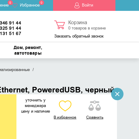
0
0
ение
Избранное
Войти
Корзина
 346 91 44
 325 91 44
0
товаров в корзине
 131 51 67
Заказать обратный звонок
Дом, ремонт,
автотовары
иализированные
Ethernet, PoweredUSB, черный
уточнить у
менеджера
цену и наличие
В избранное
Сравнить