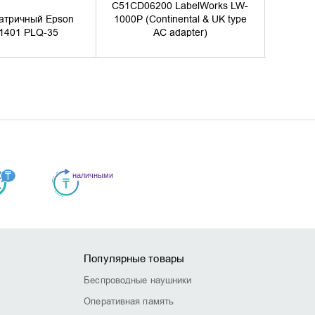
C51CD06200 LabelWorks LW-
атричный Epson
1000P (Continental & UK type
Принт
1401 PLQ-35
AC adapter)
Популярные товары
Беспроводные наушники
Оперативная память