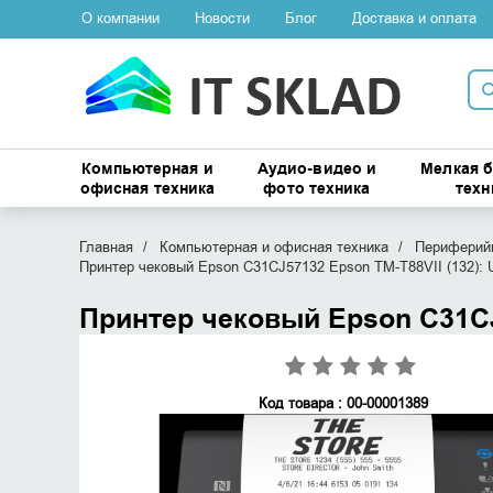
О компании
Новости
Блог
Доставка и оплата
Компьютерная и
Аудио-видео и
Мелкая 
офисная техника
фото техника
техн
Главная
Компьютерная и офисная техника
Периферийн
Принтер чековый Epson C31CJ57132 Epson TM-T88VII (132): 
Принтер чековый Epson C31CJ5
Код товара : 00-00001389