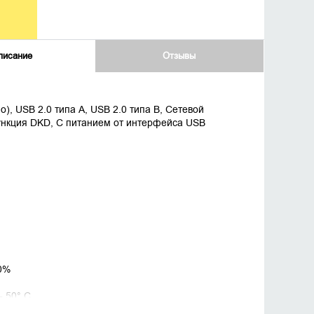
писание
Отзывы
о), USB 2.0 типа А, USB 2.0 типа B, Сетевой
Функция DKD, С питанием от интерфейса USB
0%
- 50° C