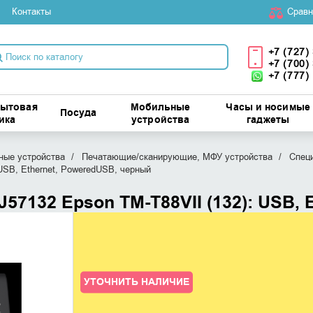
Контакты
Cравн
+7 (727)
+7 (700)
+7 (777)
бытовая
Мобильные
Часы и носимые
Посуда
ика
устройства
гаджеты
ые устройства
Печатающие/сканирующие, МФУ устройства
Спец
USB, Ethernet, PoweredUSB, черный
7132 Epson TM-T88VII (132): USB, 
УТОЧНИТЬ НАЛИЧИЕ