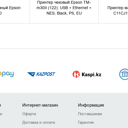
Принтер чековый Epson TM-
чный Epson
m30II (122): USB + Ethernet +
Принтер м
0
NES, Black, PS, EU
C11CJ1
я
Интернет-магазин
Информация
ии
Оферта
Поставщикам
Доставка и оплата
Гарантия