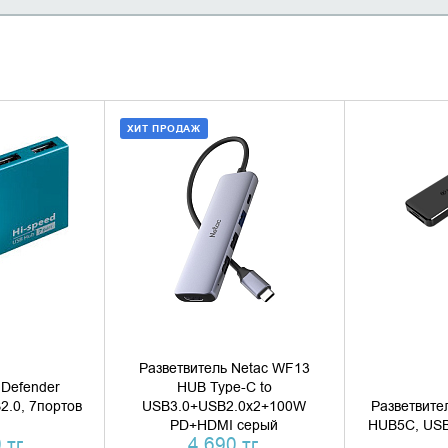
ХИТ ПРОДАЖ
 КОРЗИНУ
ДОБАВИТЬ В КОРЗИНУ
УТОЧН
1 КЛИК
КУПИТЬ В 1 КЛИК
Разветвитель Netac WF13
 Defender
HUB Type-C to
2.0, 7портов
USB3.0+USB2.0x2+100W
Разветвите
PD+HDMI серый
HUB5C, USB
 тг.
4 690 тг.