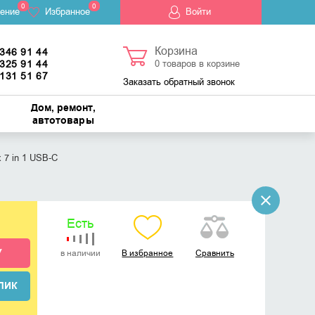
0
0
ение
Избранное
Войти
Корзина
 346 91 44
 325 91 44
0
товаров в корзине
 131 51 67
Заказать обратный звонок
Дом, ремонт,
автотовары
 7 in 1 USB-C
Есть
У
в наличии
В избранное
Сравнить
ЛИК