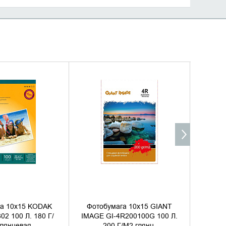
ИТЬ НАЛИЧИЕ
УТОЧНИТЬ НАЛИЧИЕ
га 10х15 KODAK
Фотобумага 10х15 GIANT
Фото
02 100 Л. 180 Г/
IMAGE GI-4R200100G 100 Л.
C13S04
глянцевая
200 Г/М2 глянц.