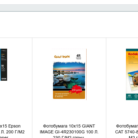
НАЛИЧИЕ
УТОЧНИТЬ НАЛИЧИЕ
УТОЧН
х15 Epson
Фотобумага 10х15 GIANT
Фотобума
Л. 200 Г/М2
IMAGE GI-4R230100G 100 Л.
CAT 5740-8
aper
230 Г/М2 глянц.
М2 