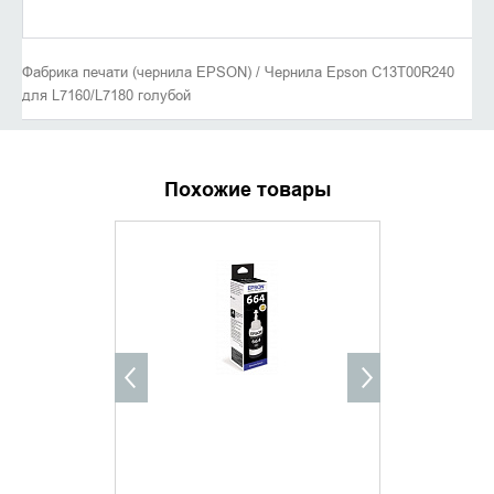
Фабрика печати (чернила EPSON) / Чернила Epson C13T00R240
для L7160/L7180 голубой
Похожие товары
ХИТ ПРОДАЖ
УТОЧНИТЬ НАЛИЧИЕ
ДОБАВИ
КУПИТ