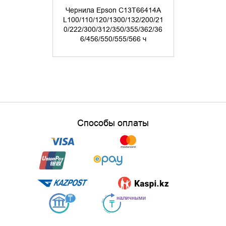
Чернила Epson C13T66414A
Чернила E
L100/110/120/1300/132/200/21
L100/110/12
0/222/300/312/350/355/362/36
0/222/300/3
6/456/550/555/566 ч
6/456/5
4 
Способы оплаты