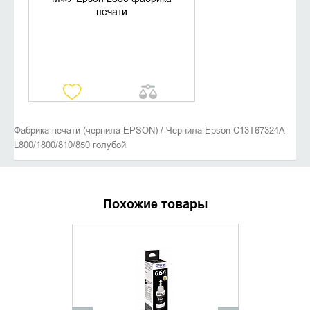
печати
Фабрика печати (чернила EPSON) / Чернила Epson C13T67324A
L800/1800/810/850 голубой
Похожие товары
ХИТ ПРОДАЖ
УТОЧНИТЬ НАЛИЧИЕ
ДОБАВИ
КУПИТ