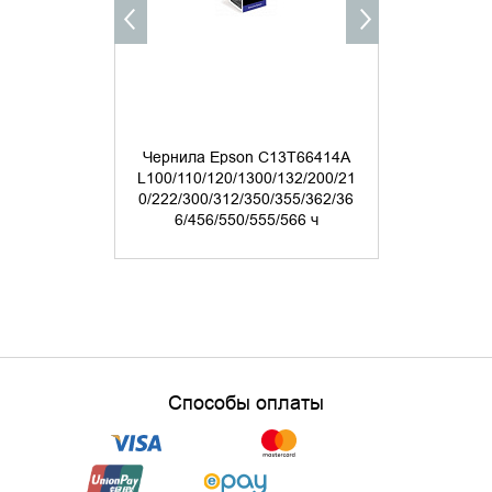
Чернила Epson C13T66414A
Чернила E
L100/110/120/1300/132/200/21
L100/110/12
0/222/300/312/350/355/362/36
0/222/300/3
6/456/550/555/566 ч
6/456/5
4 
Способы оплаты