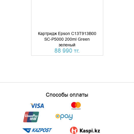
Картридж Epson C13T913B00
Картридж E
SC-P5000 200ml Green
SC-P5000 2
зеленый
свет
88 990 тг.
88 
Способы оплаты