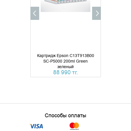
КУПИТЬ В 1 КЛИК
КУПИТ
Картридж Epson C13T913B00
Картридж E
SC-P5000 200ml Green
SC-P5000 2
зеленый
свет
88 990 тг.
88 
Способы оплаты