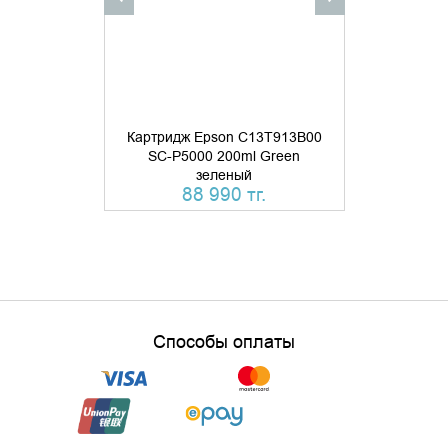
Картридж Epson C13T913B00
Картридж E
SC-P5000 200ml Green
SC-P5000 2
зеленый
свет
88 990 тг.
88 
Способы оплаты