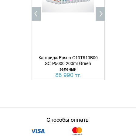
КУПИТЬ В 1 КЛИК
КУПИТ
Картридж Epson C13T913B00
Картридж E
SC-P5000 200ml Green
SC-P5000 2
зеленый
свет
88 990 тг.
88 
Способы оплаты