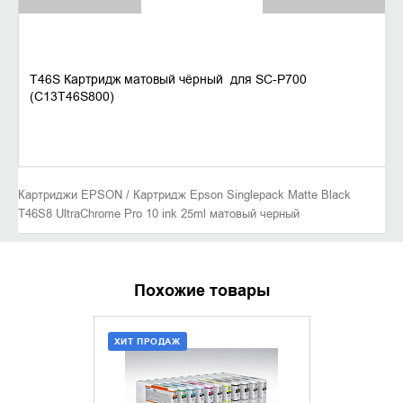
T46S Картридж матовый чёрный для SC-P700
(C13T46S800)
Картриджи EPSON / Картридж Epson Singlepack Matte Black
T46S8 UltraChrome Pro 10 ink 25ml матовый черный
Похожие товары
ХИТ ПРОДАЖ
ХИТ ПРОДАЖ
ДОБАВИТЬ В КОРЗИНУ
ДОБАВИ