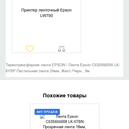
Принтер ленточный Epson
LW700
Термотрансферная лента EPSON / Лента Epson C53S656005 LK-
6YBP-Пастельная лента 24мм, Желт./Черн., 9м
Похожие товары
ХИТ ПРОДАЖ
ДОБАВИТЬ В КОРЗИНУ
УТОЧНИ