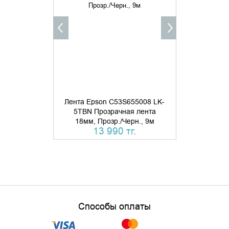
КУПИТЬ В 1 КЛИК
Лента Epson C53S655008 LK-
Лента Epso
5TBN Прозрачная лента
4TBN9 Пр
18мм, Прозр./Черн., 9м
12мм, Пр
13 990 тг.
Способы оплаты