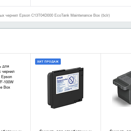
ых чернил Epson C13T04D000 EcoTank Maintenance Box (5clr)
ХИТ ПРОДАЖ
НАЛИЧИЕ
ДОБАВИТЬ В КОРЗИНУ
УТОЧН
КУПИТЬ В 1 КЛИК