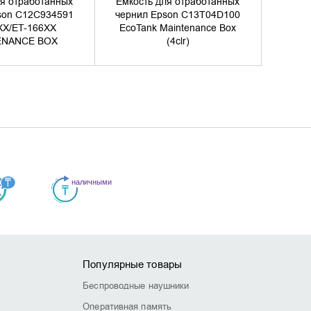
ля отработанных
Ёмкость для отработанных
Ёмкос
son C12C934591
чернил Epson C13T04D100
черни
X/ET-166XX
EcoTank Maintenance Box
Work
ENANCE BOX
(4clr)
Mai
Популярные товары
Беспроводные наушники
Оперативная память