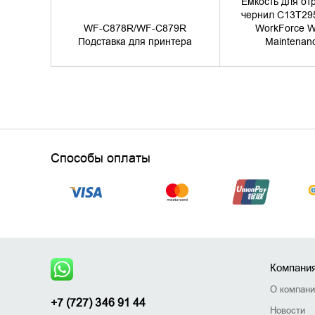
Ёмкость для от
чернил C13T29
WF-C878R/WF-C879R
WorkForce 
Подставка для принтера
Maintenan
Способы оплаты
Компани
О компан
+7 (727) 346 91 44
Новости