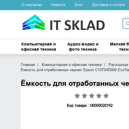
О компании
Новости
Блог
Доставка и оплата
Компьютерная и
Аудио-видео и
Мелкая 
офисная техника
фото техника
техн
Главная
Компьютерная и офисная техника
Расходные 
Ёмкость для отработанных чернил Epson C13T04D000 EcoTank
Ёмкость для отработанных че
Код товара : Н0000020742