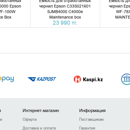
работанных
Ёмкость для отработанных
Ёмкость д
5000 Epson
чернил Epson C33S021601
чернил Ep
WF-100W
SJMB4000 C4000e
WF-78X
ce Box
Maintenance box
MAINT
23 990 тг.
я
Интернет-магазин
Информация
ии
Оферта
Поставщикам
Доставка и оплата
Гарантия