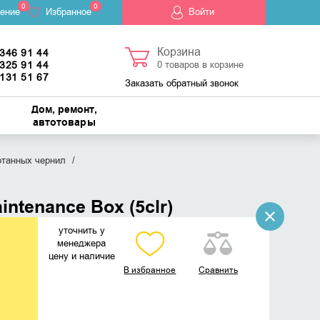
0
0
ение
Избранное
Войти
Корзина
 346 91 44
 325 91 44
0
товаров в корзине
 131 51 67
Заказать обратный звонок
Дом, ремонт,
автотовары
отанных чернил
tenance Box (5clr)
уточнить у
менеджера
цену и наличие
В избранное
Сравнить