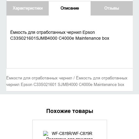
Характеристики
Описание
Отзывы
Ёмкость для отработанных чернил Epson
C33S021601SJMB4000 C4000e Maintenance box
Ёмкости для отработанных чернил / Ёмкость для отработанных
чернил Epson C33S021601 SJMB4000 C4000e Maintenance box
Похожие товары
УТОЧНИТЬ НАЛИЧИЕ
УТОЧНИ