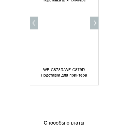
Ёмкость д
чернил C1
WF-C878R/WF-C879R
WorkFo
Подставка для принтера
Maint
Способы оплаты