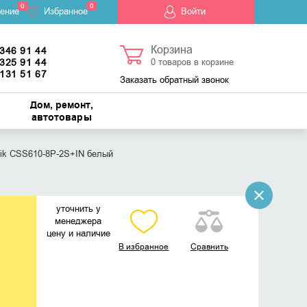
0
0
ение
Избранное
Войти
Корзина
 346 91 44
 325 91 44
0
товаров в корзине
 131 51 67
Заказать обратный звонок
Дом, ремонт,
автотовары
ik CSS610-8P-2S+IN белый
уточнить у
менеджера
цену и наличие
В избранное
Сравнить