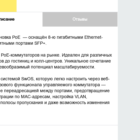
писание
Отзывы
ановка PoE — оснащён 8-ю гигабитными Ethernet-
битными портами SFP+.
PoE-коммутаторов на рынке. Идеален для различных
в до гостиниц и колл-центров. Уникальное сочетание
невообразимый потенциал масштабируемости.
истемой SwOS, которую легко настроить через веб-
зового функционала управляемого коммутатора —
ие переадресацией между портами, предотвращение
рации по MAC-адресам, настройка VLAN,
 полосы пропускания и даже возможность изменения