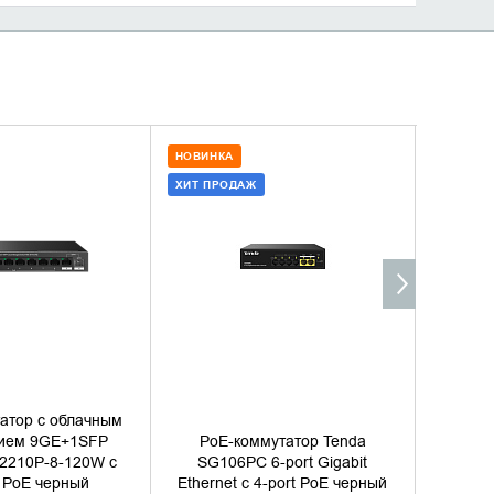
НОВИНКА
НОВИНК
ХИТ ПРОДАЖ
ХИТ ПР
ТЬ В КОРЗИНУ
ДОБАВИТЬ В КОРЗИНУ
Д
ТЬ В 1 КЛИК
КУПИТЬ В 1 КЛИК
атор с облачным
PoE-ко
ием 9GE+1SFP
PoE-коммутатор Tenda
упра
2210P-8-120W с
SG106PC 6-port Gigabit
Tenda
t PoE черный
Ethernet с 4-port PoE черный
16