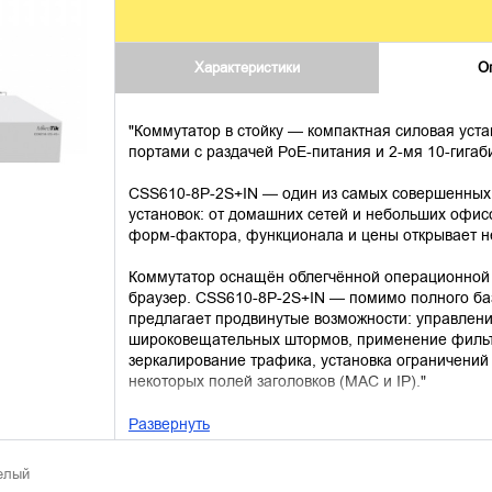
Характеристики
О
"Коммутатор в стойку — компактная силовая уст
портами с раздачей PoE-питания и 2-мя 10-гига
CSS610-8P-2S+IN — один из самых совершенных 
установок: от домашних сетей и небольших офисо
форм-фактора, функционала и цены открывает 
Коммутатор оснащён облегчённой операционной с
браузер. CSS610-8P-2S+IN — помимо полного ба
предлагает продвинутые возможности: управлен
широковещательных штормов, применение фильт
зеркалирование трафика, установка ограничений
некоторых полей заголовков (MAC и IP)."
Развернуть
елый