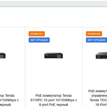
НОВИНКА
НОВИНКА
ХИТ ПРОДАЖ
ХИТ ПРОДАЖ
 КОРЗИНУ
ДОБАВИТЬ В КОРЗИНУ
ДОБАВИ
1 КЛИК
КУПИТЬ В 1 КЛИК
КУПИ
PoE-коммут
ор Tenda
PoE-коммутатор Tenda
управлен
0/100Mbps с
S110PC 10-port 10/100Mbps с
Tenda TEG
 черный
8-port PoE черный
16-Por