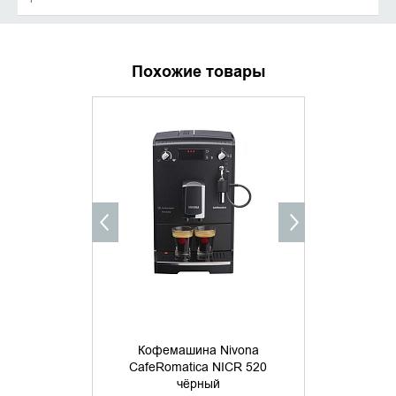
Похожие товары
ХИТ ПРОДАЖ
УТОЧНИТЬ НАЛИЧИЕ
ДОБАВИ
КУПИТ
Кофемашина Nivona
Кофема
CafeRomatica NICR 520
CafeRoma
чёрный
м