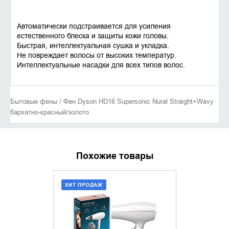
Автоматически подстраивается для усиления
естественного блеска и защиты кожи головы.
Быстрая, интеллектуальная сушка и укладка.
Не повреждает волосы от высоких температур.
Интеллектуальные насадки для всех типов волос.
Бытовые фены / Фен Dyson HD16 Supersonic Nural Straight+Wavy
бархатно‑красный/золото
Похожие товары
ХИТ ПРОДАЖ
ХИТ ПРОДАЖ
ДОБАВИТЬ В КОРЗИНУ
ДОБАВИ
КУПИТЬ В 1 КЛИК
КУПИТ