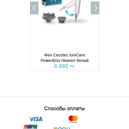
Фен Cecotec IoniCare
Power&Go Heaven белый
Фен Laifen S
9 990 тг.
44 
Способы оплаты