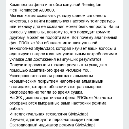
Комплект из фена и плойки конусной Remington.
Фен Remington AC9800.
Мы все хотим создавать укладку феном салонного
качества, но найти правильную настройку температуры
или технику для ее создания может быть непросто. Ваши
волосы уникальны, поэтому то, что подходит кому-то
другому, может не подойти вам. Вот почему адаптивный
фен PROluxe You обладает интеллектуальной
технологией StyleAdapt, которая изучает ваши волосы и
адаптирует нагрев к вашим уникальным потребностям в
укладке для достижения наилучших результатов.
Получите красивые и гладкие результаты укладки с
помощью адаптивного фена PROluxe You.
Усовершенствованная решетка с алмазным
керамическим покрытием наполнена алмазными
частицами, которые обеспечивают равномерное
распределение тепла во время сушки.
На ЖК-дисплее адаптивного фена PROluxe You четко
отображаются выбранные вами настройки режима
работы.
Интеллектуальная технология StyleAdapt
Изучает, адаптирует и персонализирует нагрев
Светодиодный индикатор режима StyleAdapt