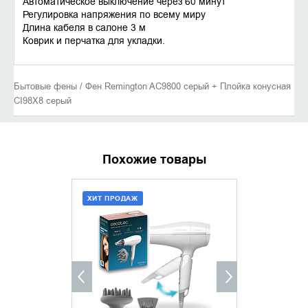
Автоматическое выключение через 60 минут
Регулировка напряжения по всему миру
Длина кабеля в салоне 3 м
Коврик и перчатка для укладки.
Бытовые фены / Фен Remington AC9800 серый + Плойка конусная
CI98X8 серый
Похожие товары
ХИТ ПРОДАЖ
ХИТ ПРОДАЖ
ДОБАВИТЬ В КОРЗИНУ
ДОБАВИ
КУПИТЬ В 1 КЛИК
КУПИТ