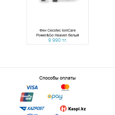
Фен Cecotec IoniCare
Power&Go Heaven белый
Фен Laifen S
9 990 тг.
44 
Способы оплаты