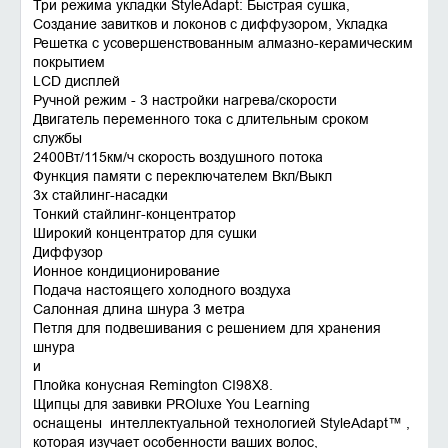
Три режима укладки StyleAdapt: Быстрая сушка,
Создание завитков и локонов с диффузором, Укладка
Решетка с усовершенствованным алмазно-керамическим
покрытием
LCD дисплей
Ручной режим - 3 настройки нагрева/скорости
Двигатель переменного тока с длительным сроком
службы
2400Вт/115км/ч скорость воздушного потока
Функция памяти с переключателем Вкл/Выкл
3x стайлинг-насадки
Тонкий стайлинг-концентратор
Широкий концентратор для сушки
Диффузор
Ионное кондиционирование
Подача настоящего холодного воздуха
Салонная длина шнура 3 метра
Петля для подвешивания с решением для хранения
шнура
и
Плойка конусная Remington CI98X8.
Щипцы для завивки PROluxe You Learning
оснащены интеллектуальной технологией StyleAdapt™ ,
которая изучает особенности ваших волос,