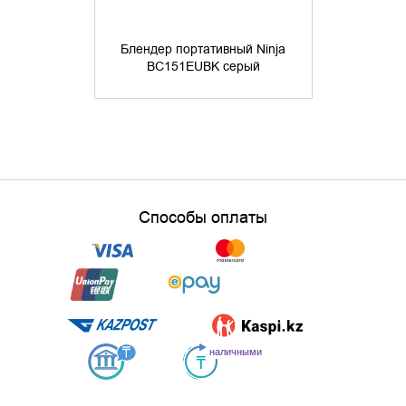
Блендер портативный Ninja
Фитнес-Бле
BС151EUBK серый
чер
Способы оплаты