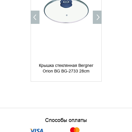
Крышка стеклянная Bergner
Крышка сте
Orion BG BG-2733 28cm
Orion BG
Способы оплаты