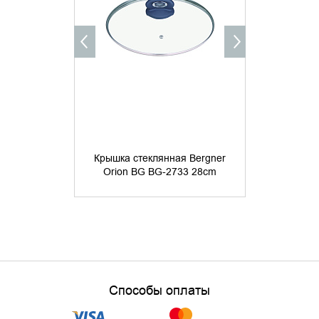
Крышка стеклянная Bergner
Крышка сте
Orion BG BG-2733 28cm
Orion BG
Способы оплаты