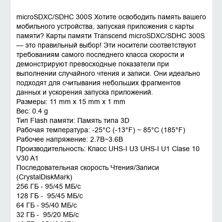
microSDXC/SDHC 300S Хотите освободить память вашего
мобильного устройства, запуская приложения с карты
памяти? Карты памяти Transcend microSDXC/SDHC 300S
— это правильный выбор! Эти носители соответствуют
требованиям самого последнего класса скорости и
демонстрируют превосходные показатели при
выполнении случайного чтения и записи. Они идеально
подходят для считывания небольших фрагментов
данных и ускорения запуска приложений.
Размеры: 11 mm x 15 mm x 1 mm
Вес: 0.4 g
Тип Flash памяти: Память типа 3D
Рабочая температура: -25°C (-13°F) ~ 85°C (185°F)
Рабочее напряжение: 2.7В~3.6В
Производительность: Класс UHS-I U3 UHS-I U1 Clase 10
V30 A1
Последовательная скорость Чтения/Записи
(CrystalDiskMark)
256 ГБ - 95/45 МБ/с
128 ГБ - 95/45 МБ/с
64 ГБ - 95/40 МБ/с
32 ГБ - 95/20 МБ/с