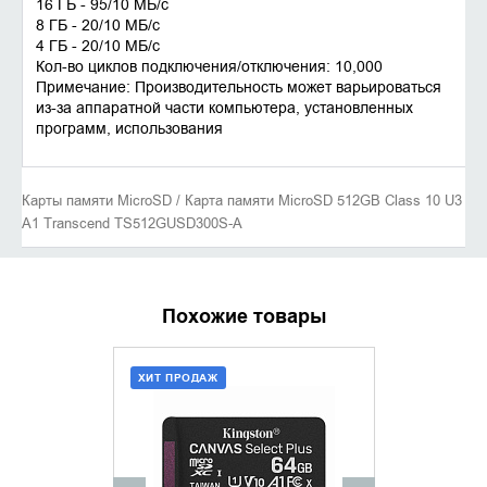
16 ГБ - 95/10 МБ/с
8 ГБ - 20/10 МБ/с
4 ГБ - 20/10 МБ/с
Кол-во циклов подключения/отключения: 10,000
Примечание: Производительность может варьироваться
из-за аппаратной части компьютера, установленных
программ, использования
Карты памяти MicroSD / Карта памяти MicroSD 512GB Class 10 U3
A1 Transcend TS512GUSD300S-A
Похожие товары
ХИТ ПРОДАЖ
ДОБАВИТЬ В КОРЗИНУ
УТОЧНИ
КУПИТЬ В 1 КЛИК