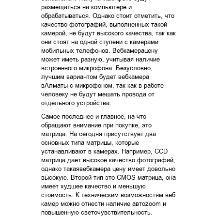
размещаться на компьютере и
обрабатываться. Однако стоит отметить, что
качество фотографий, выполненных такой
камерой, не будут высокого качества, так как
они стоят на одной ступени с камерами
мобильных телефонов. Вебкамерацену
может иметь разную, учитывая наличие
встроенного микрофона. Безусловно,
лучшим вариантом будет вебкамера
вАлматы с микрофоном, так как в работе
человеку не будут мешать провода от
отдельного устройства.
Самое последнее и главное, на что
обращают внимание при покупке, это
матрица. На сегодня присутствует два
основных типа матрицы, которые
устанавливают в камерах. Например, CCD
матрица дает высокое качество фотографий,
однако такаявебкамера цену имеет довольно
высокую. Второй тип это CMOS матрица, она
имеет худшее качество и меньшую
стоимость. К техническим возможностям веб
камер можно отнести наличие автоzoom и
повышенную светочувствительность.