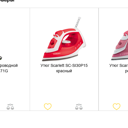
НАЛИЧИЕ
УТОЧНИТЬ НАЛИЧИЕ
УТОЧН
роводной
Утюг Scarlett SC-SI30P15
Утюг Scar
1971G
красный
р