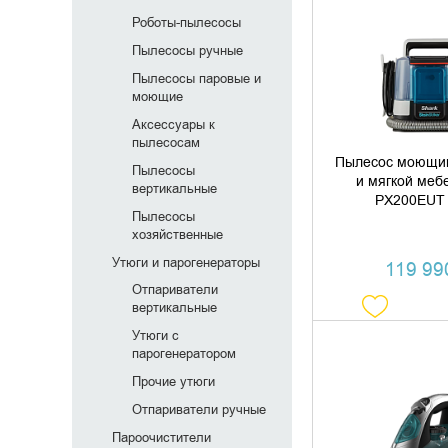
ДОБАВИТЬ В
Роботы-пылесосы
Пылесосы ручные
КУПИТЬ В 
Пылесосы паровые и
моющие
Аксессуары к
пылесосам
Пылесос моющий
Пылесосы
и мягкой меб
вертикальные
PX200EUT
Пылесосы
хозяйственные
Утюги и парогенераторы
119 990
Отпариватели
вертикальные
Утюги с
парогенератором
ДОБАВИТЬ В
Прочие утюги
Отпариватели ручные
КУПИТЬ В 
Пароочистители