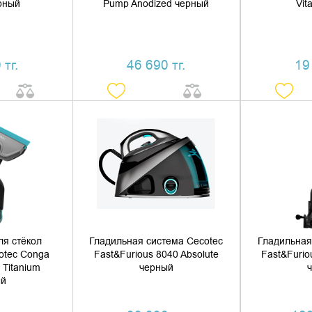
рный
Pump Anodized черный
Vit
 тг.
46 690 тг.
19
 КОРЗИНУ
ДОБАВИТЬ В КОРЗИНУ
ДОБАВ
1 КЛИК
КУПИТЬ В 1 КЛИК
КУПИ
ля стёкол
Гладильная система Cecotec
Гладильная
otec Conga
Fast&Furious 8040 Absolute
Fast&Furio
 Titanium
черный
ый