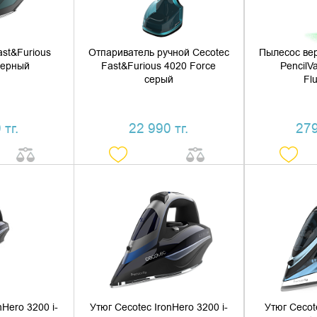
ast&Furious
Отпариватель ручной Cecotec
Пылесос ве
 черный
Fast&Furious 4020 Force
PencilV
серый
Fl
 тг.
22 990 тг.
279
 КОРЗИНУ
ДОБАВИТЬ В КОРЗИНУ
ДОБАВ
1 КЛИК
КУПИТЬ В 1 КЛИК
КУПИ
nHero 3200 i-
Утюг Cecotec IronHero 3200 i-
Утюг Cecot