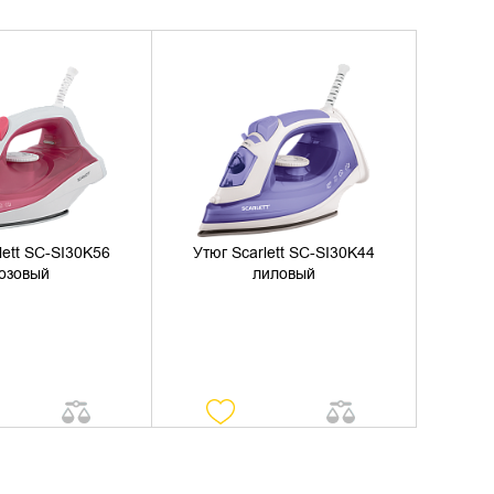
ИТЬ НАЛИЧИЕ
УТОЧНИТЬ НАЛИЧИЕ
lett SC-SI30K56
Утюг Scarlett SC-SI30K44
озовый
лиловый