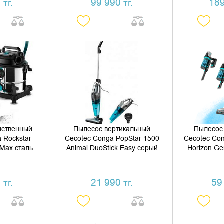
 тг.
99 990 тг.
189
 КОРЗИНУ
ДОБАВИТЬ В КОРЗИНУ
ДОБАВ
1 КЛИК
КУПИТЬ В 1 КЛИК
КУПИ
йственный
Пылесос вертикальный
Пылесос
 Rockstar
Cecotec Conga PopStar 1500
Cecotec Con
 Max сталь
Animal DuoStick Easy серый
Horizon Ge
 тг.
21 990 тг.
59