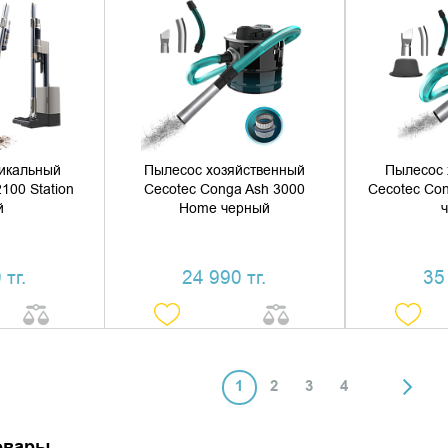
 КОРЗИНУ
ДОБАВИТЬ В КОРЗИНУ
ДОБАВ
1 КЛИК
КУПИТЬ В 1 КЛИК
КУПИ
икальный
Пылесос хозяйственный
Пылесос 
100 Station
Cecotec Conga Ash 3000
Cecotec Con
й
Home черный
 тг.
24 990 тг.
35
1
2
3
4
овары