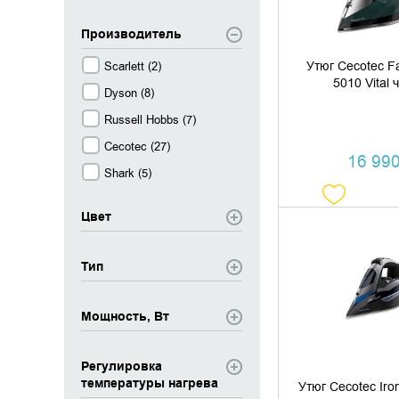
Производитель
Утюг Cecotec F
Scarlett (
2
)
5010 Vital
Dyson (
8
)
Russell Hobbs (
7
)
Cecotec (
27
)
16 990
Shark (
5
)
Цвет
ДОБАВИТЬ В
Тип
КУПИТЬ В 
Мощность, Вт
Регулировка
температуры нагрева
Утюг Cecotec Iro