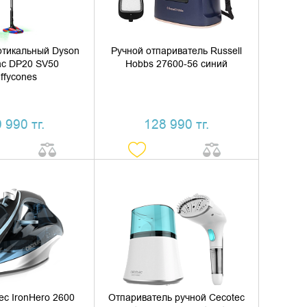
ртикальный Dyson
Ручной отпариватель Russell
ac DP20 SV50
Hobbs 27600-56 синий
uffycones
 990 тг.
128 990 тг.
ИТЬ В КОРЗИНУ
ДОБАВИТЬ В КОРЗИНУ
ТЬ В 1 КЛИК
КУПИТЬ В 1 КЛИК
ec IronHero 2600
Отпариватель ручной Cecotec