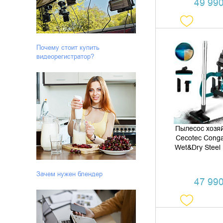
49 990
Почему стоит купить
видеорегистратор?
ДОБАВИТЬ В
КУПИТЬ В 
Пылесос хозя
Cecotec Conga
Wet&Dry Steel
Зачем нужен блендер
47 990