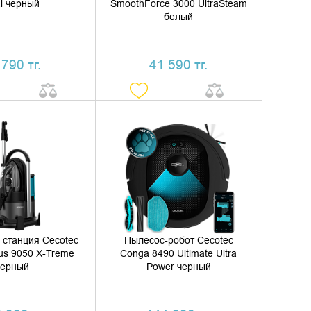
al черный
SmoothForce 3000 UltraSteam
белый
 790 тг.
41 590 тг.
ИТЬ В КОРЗИНУ
ДОБАВИТЬ В КОРЗИНУ
ТЬ В 1 КЛИК
КУПИТЬ В 1 КЛИК
 станция Cecotec
Пылесос-робот Cecotec
us 9050 X-Treme
Conga 8490 Ultimate Ultra
черный
Power черный