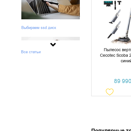
ДОБАВИТЬ В
КУПИТЬ В 
Выбираем ssd диск
Пылесос верт
Все статьи
Cecotec Scoba 2
сини
89 990
Как выбрать идеальное устройство
для отслеживания активности и
здоровья: советы и особенности
Популярные т