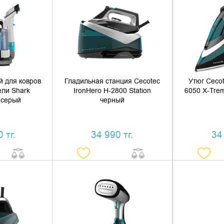
 КОРЗИНУ
ДОБАВИТЬ В КОРЗИНУ
ДОБАВ
1 КЛИК
КУПИТЬ В 1 КЛИК
КУПИ
 для ковров
Гладильная станция Cecotec
Утюг Cecot
ели Shark
IronHero H-2800 Station
6050 X-Tre
 серый
черный
 тг.
34 990 тг.
34
 КОРЗИНУ
ДОБАВИТЬ В КОРЗИНУ
ДОБАВ
1 КЛИК
КУПИТЬ В 1 КЛИК
КУПИ