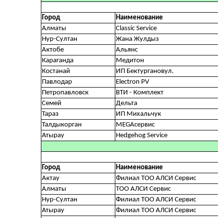
Город
Наименование
Алматы
Classic Service
Нур-Султан
Жана Жулдыз
Актобе
Альянс
Караганда
Медитон
Костанай
ИП Бектургановул.
Павлодар
Electron PV
Петропавловск
ВТИ - Комплект
Семей
Дельта
Тараз
ИП Михальчук
Талдыкорган
MEGAсервис
Атырау
Hedgehog Service
Город
Наименование
Актау
Филиал ТОО АЛСИ Сервис
Алматы
ТОО АЛСИ Сервис
Нур-Султан
Филиал ТОО АЛСИ Сервис
Атырау
Филиал ТОО АЛСИ Сервис