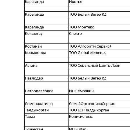
Караганда
Икс нэт
Караганда
ТОО Белый Ветер KZ
Караганда
ТОО Монтеко
Кокшетау
Спектр
Костанай
ТОО Алгоритм Сервис+
Кызылорда
ТОО Global elements
Астана
ТОО Сервисный Центр Лайн
Павлодар
ТОО Белый Ветер KZ
Петропавловск
ИП Сёмочкин
Семипалатинск
СемейОргтехникаСервис
Талдыкорган
ТОО LCH Талдыкорган
Тараз
Кописистемс
Туркестан
ИП Sultan