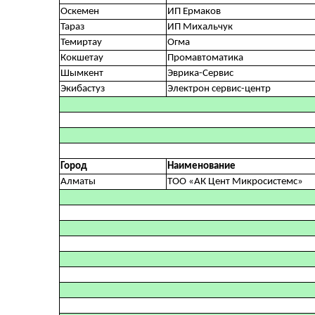
Оскемен
ИП Ермаков
Тараз
ИП Михальчук
Темиртау
Огма
Кокшетау
Промавтоматика
Шымкент
Эврика-Сервис
Экибастуз
Электрон сервис-центр
Город
Наименование
Алматы
ТОО «АК Цент Микросистемc»