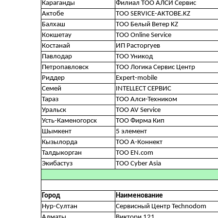
Караганды
Филиал ТОО АЛСИ Сервис
Актобе
ТОО SERVICE-AKTOBE.KZ
Балхаш
ТОО Белый Ветер KZ
Кокшетау
TOO Online Service
Костанай
ИП Расторгуев
Павлодар
ТОО Уникод
Петропавловск
TOO Логика Сервис Центр
Риддер
Expert-mobile
Семей
INTELLECT СЕРВИС
Тараз
ТОО Алси-Техником
Уральск
ТОО AV Service
Усть-Каменогорск
ТОО Фирма Кип
Шымкент
5 элемент
Кызылорда
ТОО А-Коннект
Талдыкорган
ТОО EN.com
Экибастуз
ТОО Cyber Asia
Город
Наименование
Нур-Султан
Сервисный Центр Technodom
Алматы
Виктори 121