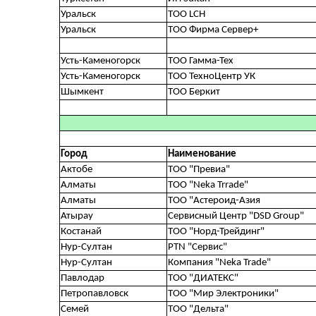
Уральск
ТОО LCH
Уральск
ТОО Фирма Сервер+
Усть-Каменогорск
ТОО Гамма-Тех
Усть-Каменогорск
ТОО ТехноЦентр УК
Шымкент
ТОО Беркит
Город
Наименование
Актобе
ТОО "Превиа"
Алматы
TOO "Neka Trrade"
Алматы
ТОО "Астероид-Азия
Атырау
Сервисный Центр "DSD Group"
Костанай
ТОО "Норд-Трейдинг"
Нур-Султан
PTN "Cервис"
Нур-Султан
Компания "Neka Trade"
Павлодар
ТОО "ДИАТЕКС"
Петропавловск
ТОО "Мир Электроники"
Семей
ТОО "Дельта"