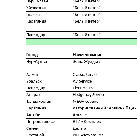
Нур Султан
"Белый ветер"
Жезказган
"Белый ветер"
Глажка
"Белый ветер"
Караганда
"Белый ветер"
Павлодар
"Белый ветер"
Город
Наименование
Нур-Султан
Жана Жулдыз
Алматы
Classic Service
Уральск
AV Service
Павлодар
Electron PV
Атырау
Hedgehog Service
Талдыкорган
MEGA сервис
Караганда
Авторизованный Сервисный Цен
Актобе
Альянс
Петропавловск
ВТИ - Комплект
Семей
Дельта
Костанай
ИП Бектурганов