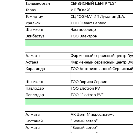
Талдыкорган
СЕРВИСНЫЙ ЦЕНТР "LG"
Тараз
ИП "Югай"
Темиртау
СЦ "OGMA" ИП Луконин Д.А.
Уральск
ТОО "Квант Сервис
Шымкент
Частное лицо
Экибастуз
ТОО Электрон
Алматы
Фирменный сервисный центр Dy
Астана
Фирменный сервисный центр Dy
Караганда
ТОО Авторизованный Сервисный
Шымкент
ТОО Эврика Сервис
Павлодар
ТОО Electron PV
Павлодар
ТОО "Electron PV"
Алматы
АК Цент Микросистемс
Костанай
"Белый ветер"
Алматы
"Белый ветер"