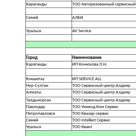
Караганды
ТОО Авторизованный сервисный
Семей
АЛБИ
Уральск
AV Service
Город
Наименование
Караганды
ИП Конюхова Л.Н.
Кокшетау
ИП SERVICE ALL
Нур-Султан
ТОО Сервисный центр Алдияр
Алматы
ТОО Сервисный центр Алдияр
Талдыкорган
ТОО Сервисный центр Алдияр
Павлодар
ТОО Уникод Ком Сервис
Петропавловск
ТОО Квазар-сервис
Семей
ТОО Intellect Сервис
Уральск
ТОО Квант