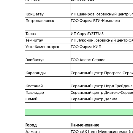
Кокшетау
ИП Шакиров, сервисный центр S
Петропавловск
ТОО Фирма ВТИ-Комплект
Тараз
ИП Copy SYSTEMS
Темиртау
ИП Луконин, сервисный центр O
Усть-Каменогорск
ТОО Фирма КИП
Экибастуз
ТОО Аверс-Сервис
Караганды
Сервисный центр Прогресс-Серв
Костанай
Сервисный центр Норд Трейдинг
Павлодар
Сервисный центр Диатекс-Серви
Семей
Сервисный центр Дельта
Город
Наименование
Алматы
ТОО «АК Цент Микросистемc» (г