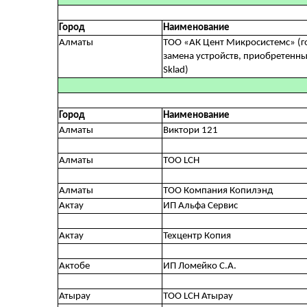
Город
Наименование
Алматы
ТОО «АК Цент Микросистемc» (г
замена устройств, приобретенных
Sklad)
Город
Наименование
Алматы
Виктори 121
Алматы
ТОО LCH
Алматы
ТОО Компания Копилэнд
Актау
ИП Альфа Сервис
Актау
Техцентр Копия
Актобе
ИП Ломейко С.А.
Атырау
ТОО LCH Атырау