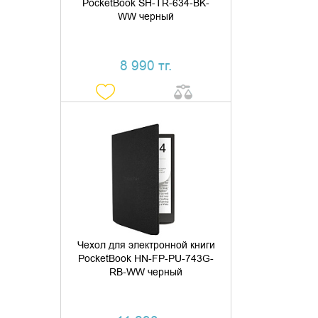
PocketBook SH-TR-634-BK-
WW черный
8 990 тг.
ДОБАВИТЬ В КОРЗИНУ
КУПИТЬ В 1 КЛИК
Чехол для электронной книги
PocketBook HN-FP-PU-743G-
RB-WW черный