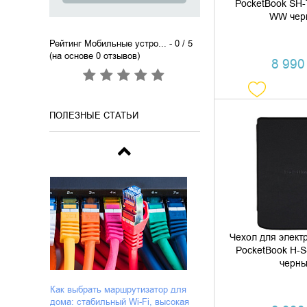
PocketBook SH-
WW чер
Рейтинг Мобильные устро...
- 0 / 5
(на основе
0
отзывов)
8 990 
ПОЛЕЗНЫЕ СТАТЬИ
ДОБАВИТЬ В
КУПИТЬ В 
Чехол для элект
PocketBook H-
черн
Как выбрать маршрутизатор для
дома: стабильный Wi-Fi, высокая