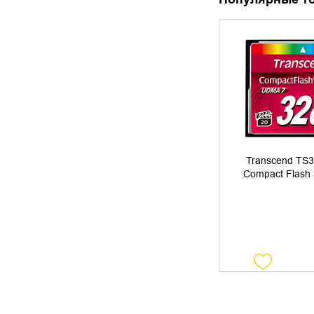
УТОЧНИТЬ 
Лучшие игровые клавиатуры
Transcend TS
Compact Flash
Виды плоек. Как выбрать плойку
для идеальных кудрей