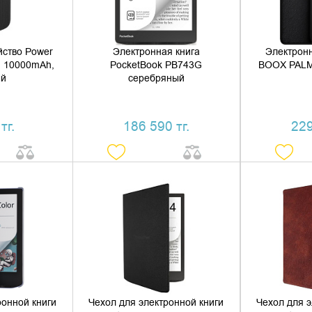
йство Power
Электронная книга
Электрон
, 10000mAh,
PocketBook PB743G
BOOX PALM
ый
серебряный
тг.
186 590 тг.
229
 КОРЗИНУ
ДОБАВИТЬ В КОРЗИНУ
ДОБАВ
1 КЛИК
КУПИТЬ В 1 КЛИК
КУПИ
ронной книги
Чехол для электронной книги
Чехол для э