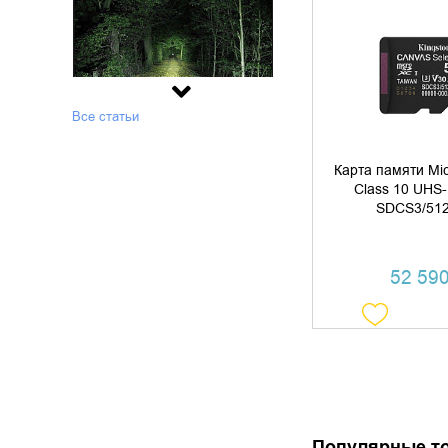
ДОБАВИТЬ В
КУПИТЬ В 
Все статьи
Преимущества фонарей Nitecore
Карта памяти Mi
Class 10 UHS-
SDCS3/51
52 590
Как выбрать камеру
видеонаблюдения
Популярные т