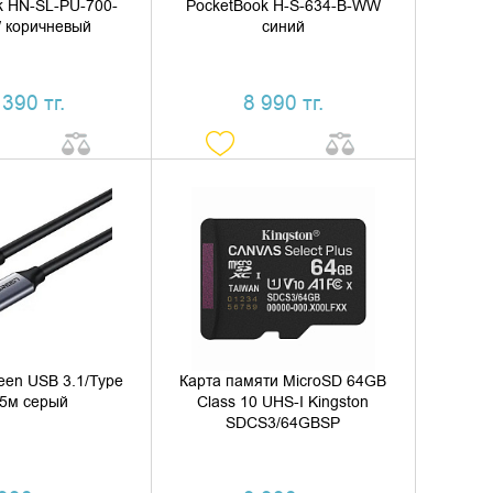
k HN-SL-PU-700-
PocketBook H-S-634-B-WW
 коричневый
синий
 390 тг.
8 990 тг.
ИТЬ В КОРЗИНУ
ДОБАВИТЬ В КОРЗИНУ
ТЬ В 1 КЛИК
КУПИТЬ В 1 КЛИК
een USB 3.1/Type
Карта памяти MicroSD 64GB
,5м серый
Class 10 UHS-I Kingston
SDCS3/64GBSP