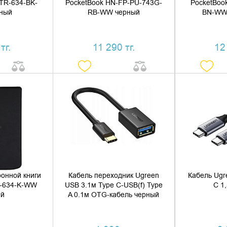
TR-634-BK-
PocketBook HN-FP-PU-743G-
PocketBoo
ный
RB-WW черный
BN-WW
тг.
11 290 тг.
12
 КОРЗИНУ
ДОБАВИТЬ В КОРЗИНУ
ДОБАВ
1 КЛИК
КУПИТЬ В 1 КЛИК
КУПИ
ронной книги
Кабель переходник Ugreen
Кабель Ugr
S-634-K-WW
USB 3.1м Type C-USB(f) Type
C 1
ый
A 0.1м OTG-кабель черный