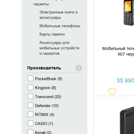
гаджеты
ДОБАВИТЬ В
Электронные книги и
аксессуары
КУПИТЬ В 
Мобильные телефоны
Карты памяти
Аксессуары для
мобильных устройств
Мобильный тел
и гаджетов
X07 чер
Производитель
PocketBook (
9
)
35 990
Kingston (
8
)
Transcend (
20
)
Defender (
10
)
ДОБАВИТЬ В
RITMIX (
4
)
CASIO (
1
)
КУПИТЬ В 
Китай (
2
)