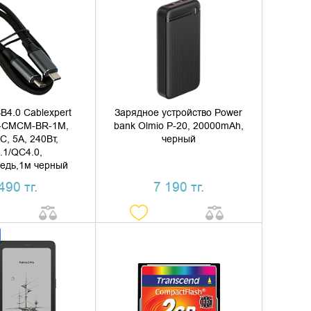
ИТЬ В КОРЗИНУ
ДОБАВИТЬ В КОРЗИНУ
ТЬ В 1 КЛИК
КУПИТЬ В 1 КЛИК
B4.0 Cablexpert
Зарядное устройство Power
-CMCM-BR-1M,
bank Olmio P-20, 20000mAh,
C, 5А, 240Вт,
черный
.1/QC4.0,
едь,1м черный
490 тг.
7 190 тг.
ИТЬ В КОРЗИНУ
ДОБАВИТЬ В КОРЗИНУ
ТЬ В 1 КЛИК
КУПИТЬ В 1 КЛИК