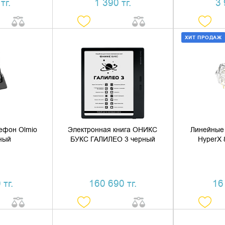
тг.
1 390 тг.
3 
ХИТ ПРОДАЖ
 КОРЗИНУ
ДОБАВИТЬ В КОРЗИНУ
ДОБАВ
1 КЛИК
КУПИТЬ В 1 КЛИК
КУПИ
ефон Olmio
Электронная книга ОНИКС
Линейные
ный
БУКС ГАЛИЛЕО 3 черный
HyperX 
 тг.
160 690 тг.
16