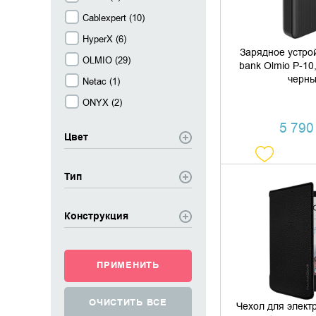
Cablexpert (
10
)
HyperX (
6
)
Зарядное устро
OLMIO (
29
)
bank Olmio P-10
черн
Netac (
1
)
ONYX (
2
)
5 790 
Цвет
Тип
ДОБАВИТЬ В
Конструкция
КУПИТЬ В 
Чехол для элект