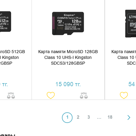
 КОРЗИНУ
ДОБАВИТЬ В КОРЗИНУ
ДОБАВ
1 КЛИК
КУПИТЬ В 1 КЛИК
КУПИ
croSD 512GB
Карта памяти MicroSD 128GB
Карта памя
I Kingston
Class 10 UHS-I Kingston
Class 10
2GBSP
SDCS3/128GBSP
SDC
 тг.
15 090 тг.
54
1
2
3
…
18
овары